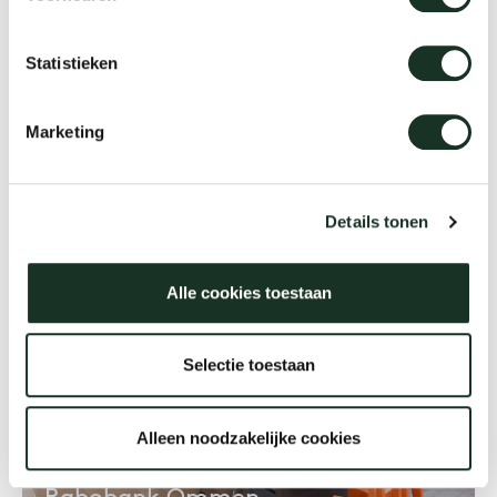
Statistieken
Ontwikkelingsbank Den Haag
Marketing
Den Haag
Details tonen
Alle cookies toestaan
Selectie toestaan
Alleen noodzakelijke cookies
Rabobank Ommen