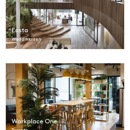
Eosta
Waddinxveen
Workplace One
Toronto