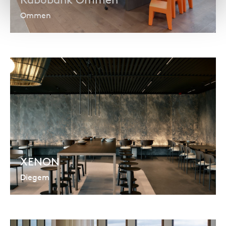
Ommen
XENON
Diegem