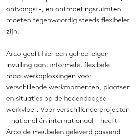
anken
rken bij
uitsch
vision
fauteu
gudmu
ontvangst-, en ontmoetingsruimten
Du
Wer
moeten tegenwoordig steeds flexibeler
milies
ontact
stataf
stapel
uli bu
zijn.
Ni
ebshop
tafel 
raw e
Over Arco
Arco geeft hier een geheel eigen
Sto
rechth
jorre 
invulling aan: informele, flexibele
Collectie
maatwerkoplossingen voor
ovale 
jonat
verschillende werkmomenten, plaatsen
en situaties op de hedendaagse
ronde 
ivan k
werkvloer. Voor verschillende projecten
- national én internationaal - heeft
local
jonas
Arco de meubelen geleverd passend
willem