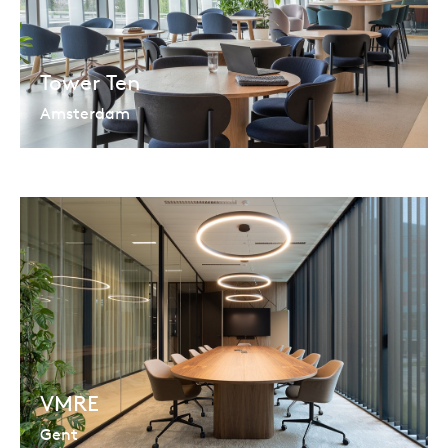
Tower Ten
Amsterdam
VMRE
Gent