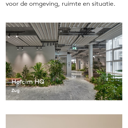
voor de omgeving, ruimte en situatie.
Taf
dick s
ineke 
karel 
miriam
Holcim HQ
burkh
Zug
arnol
pierre