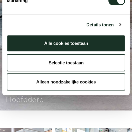
Marketing
Onz
Details tonen
Alle cookies toestaan
Selectie toestaan
Alleen noodzakelijke cookies
Asics
Hoofddorp