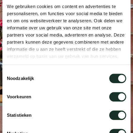
We gebruiken cookies om content en advertenties te
Taf
personaliseren, om functies voor social media te bieden
dick s
en om ons websiteverkeer te analyseren. Ook delen we
informatie over uw gebruik van onze site met onze
partners voor social media, adverteren en analyse. Deze
ineke 
partners kunnen deze gegevens combineren met andere
informatie die u aan ze heeft verstrekt of die ze hebben
karel 
verzameld op basis van uw gebruik van hun services.
miriam
Toestemmingsselectie
Noodzakelijk
burkh
Voorkeuren
arnol
Statistieken
pierre