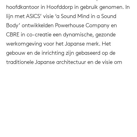
hoofdkantoor in Hoofddorp in gebruik genomen. In
lijn met ASICS’ visie ‘a Sound Mind in a Sound
Body’ ontwikkelden Powerhouse Company en
CBRE in co-creatie een dynamische, gezonde
werkomgeving voor het Japanse merk. Het
gebouw en de inrichting zijn gebaseerd op de
traditionele Japanse architectuur en de visie om
een efficiënte, herkenbare en gezonde
werkomgeving te creëren. Arco's Grid Work
tafelprogramma en Close stoelen maken deel uit
van het interieur.
Project
Asics hoofdkantoor, Hoofddorp