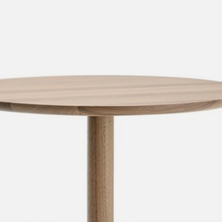
anken
rken bij
uitsch
vision
fauteu
gudmu
Du
Wer
milies
ontact
stataf
stapel
uli bu
Ni
ebshop
tafel 
raw e
Over Arco
Sto
rechth
jorre 
Collectie
ovale 
jonat
ronde 
ivan k
local
jonas
willem