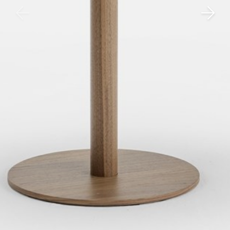
Taf
dick s
ineke 
karel 
miriam
burkh
arnol
pierre