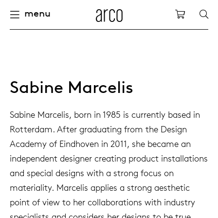
menu
Arco
Winkelw
fels
uurzaamheid
nederlands
alle ta
dew d
vision
alle s
alle k
alle b
kami c
onder
arco 
sabine
accou
pers
ieuwe producten
felen
deutsch
eettaf
dew si
eetka
bijzet
houte
servic
for th
hofma
houtb
Sabine Marcelis
Op
Fam
Co
pbergen
nderhoud
international
vergad
enso (
confer
kleinm
eetta
access
hout c
bertja
meube
Sabine Marcelis, born in 1985 is currently based in
Rotterdam. After graduating from the Design
oelen
ze geschiedenis
europe
board
enso h
barsto
produ
boonz
machi
Academy of Eindhoven in 2011, she became an
Kl
Ba
We
independent designer creating product installations
leinmeubelen
nze mensen
confer
enso 
loung
refurb
caroli
onze v
and special designs with a strong focus on
materiality. Marcelis applies a strong aesthetic
able management
nze ontwerpers
burea
re-vol
flexib
local
joost 
open s
point of view to her collaborations with industry
specialists and considers her designs to be true