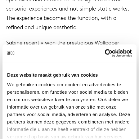
anken
rken bij
uitsch
vision
fauteu
gudmu
sensorial experiences and not simple static works.
Du
Wer
The experience becomes the function, with a
milies
ontact
stataf
stapel
uli bu
refined and unique aesthetic.
Ni
Sabine recently won the prestigious Wallpaper
ebshop
tafel 
raw e
awards ‘Designer of the year 2020’, the Design
Over Arco
Sto
Prize 2019 in the ‘Newcomer of the year’ category,
rechth
jorre 
The Elle Deco International Design award 2019
Collectie
Deze website maakt gebruik van cookies
‘Young designer of the year’ and ‘GQ Men of the
ovale 
jonat
We gebruiken cookies om content en advertenties te
year 2019’ International Artist of the year.
personaliseren, om functies voor social media te bieden
en om ons websiteverkeer te analyseren. Ook delen we
ronde 
ivan k
informatie over uw gebruik van onze site met onze
partners voor social media, adverteren en analyse. Deze
local
jonas
partners kunnen deze gegevens combineren met andere
informatie die u aan ze heeft verstrekt of die ze hebben
verzameld op basis van uw gebruik van hun services.
willem