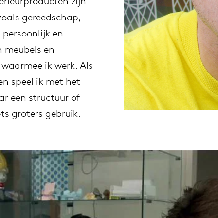
erieurproducten zijn
 zoals gereedschap,
willem van ast
Tafels
 persoonlijk en
n meubels en
dick spierenburg
 waarmee ik werk. Als
ineke hans
en speel ik met het
ar een structuur of
karel boonzaaijer
ts groters gebruik.
miriam van der lubbe
burkhard vogtherr
arnold merckx