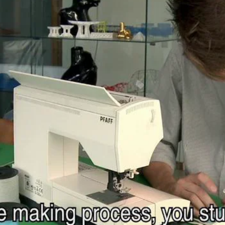
pierre mazairac
Onze ontwerpers