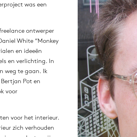
eerproject was een
uitschuifbare tafels
vision
fauteuils
gudmundur ludvik
Duurzaamheid
Werken bij
 freelance ontwerper
statafels
stapelbare stoelen
uli budde
 Daniel White “Monkey
Nieuwe producten
ialen en ideeën
tafel op maat
raw edges
s en verlichting. In
Stoelen
n weg te gaan. Ik
rechthoekige tafels
jorre van ast
 Bertjan Pot en
ok voor
ovale tafels
jonathan prestwich
ronde tafels
ivan kasner
en voor het interieur.
ieur zich verhouden
local wood
jonas trampedach