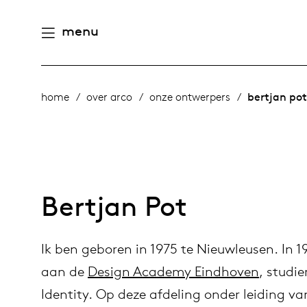
menu
aamheid
derlands
home
over arco
onze ontwerpers
bertjan pot
e producten
n
utsch
gen
houd
ternational
Bertjan Pot
n
eschiedenis
rope
Ik ben geboren in 1975 te Nieuwleusen. In 1
meubelen
mensen
aan de
Design Academy Eindhoven
, studi
Identity. Op deze afdeling onder leiding va
 management
ontwerpers