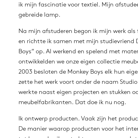
ik mijn fascinatie voor textiel. Mijn afstud
gebreide lamp.
n
 bij
Na mijn afstuderen begon ik mijn werk als
es
ct
en richtte ik samen met mijn studievriend
Boys” op. Al werkend en spelend met mater
op
ontwikkelden we onze eigen collectie meubel
er Arco
2003 besloten de Monkey Boys elk hun eige
zette het werk voort onder de naam Studio
lectie
werkte naast eigen projecten en stukken o
meubelfabrikanten. Dat doe ik nu nog.
Ik ontwerp producten. Vaak zijn het product
De manier waarop producten voor het inter