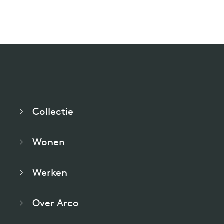
willem van ast
Tafels
dick spierenburg
ineke hans
Collectie
karel boonzaaijer
Wonen
miriam van der lubbe
Werken
burkhard vogtherr
Over Arco
arnold merckx