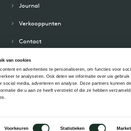
Journal
pierre mazairac
Verkooppunten
Onze ontwerpers
Contact
Veelgestelde vragen
ik van cookies
ontent en advertenties te personaliseren, om functies voor soci
Downloads
erkeer te analyseren. Ook delen we informatie over uw gebruik
or social media, adverteren en analyse. Deze partners kunnen 
ormatie die u aan ze heeft verstrekt of die ze hebben verzameld
es.
Voorkeuren
Statistieken
Market