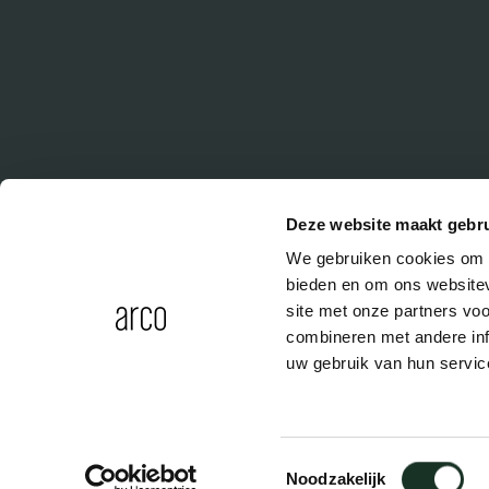
Deze website maakt gebru
We gebruiken cookies om c
bieden en om ons websitev
site met onze partners vo
combineren met andere inf
uw gebruik van hun servic
Toestemmingsselectie
Algemene voorwaarden
Privacy Policy
Cookies
Noodzakelijk