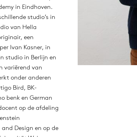
ademy in Eindhoven.
willem van ast
chillende studio’s in
Tafels
dio van Hella
dick spierenburg
riginair, een
er Ivan Kasner, in
ineke hans
 studio in Berlijn en
en variërend van
karel boonzaaijer
werkt onder anderen
miriam van der lubbe
igo Bird, BK-
nno benk en German
burkhard vogtherr
docent op de afdeling
enstein
arnold merckx
t and Design en op de