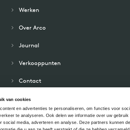
Werken
Over Arco
Journal
Verkooppunten
Contact
Veelgestelde vragen
ik van cookies
ontent en advertenties te personaliseren, om functies voor soci
Downloads
erkeer te analyseren. Ook delen we informatie over uw gebruik
or social media, adverteren en analyse. Deze partners kunnen 
ormatie die u aan ze heeft verstrekt of die ze hebben verzameld