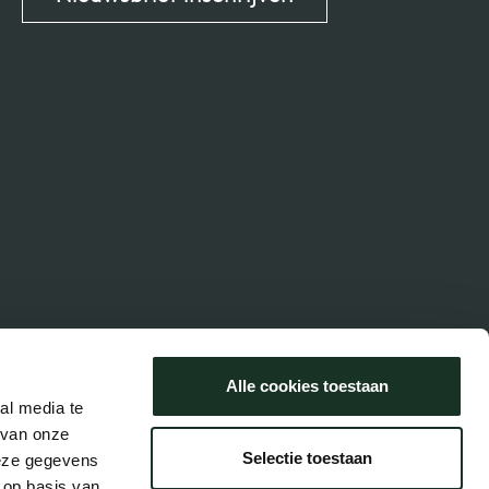
Alle cookies toestaan
al media te
 van onze
Selectie toestaan
deze gegevens
 op basis van