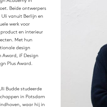
sign Academy in
oet. Beide ontwerpers
uitschuifbare tafels
vision
fauteuils
gudmundur ludvik
Uli vanuit Berlijn en
Duurzaamheid
Werken bij
uele werk voor
statafels
stapelbare stoelen
uli budde
product en interieur
Nieuwe producten
jecten. Met hun
tafel op maat
raw edges
tionale design
Stoelen
 Award, iF Design
rechthoekige tafels
jorre van ast
ign Plus Award.
ovale tafels
jonathan prestwich
ronde tafels
ivan kasner
Uli Budde studeerde
nschappen in Potsdam
local wood
jonas trampedach
indhoven, waar hij in