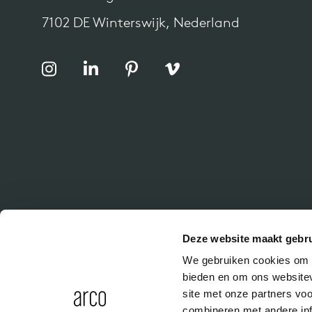
7102 DE Winterswijk, Nederland
Deze website maakt gebru
We gebruiken cookies om c
bieden en om ons websitev
site met onze partners vo
combineren met andere inf