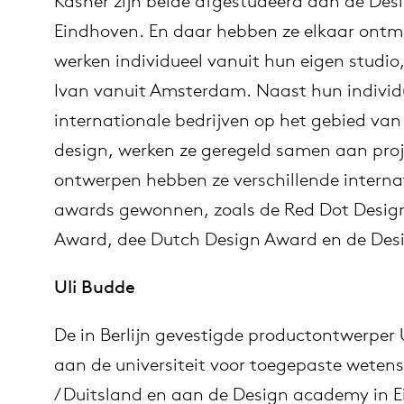
Kasner zijn beide afgestudeerd aan de De
Eindhoven. En daar hebben ze elkaar ontm
n
 bij
werken individueel vanuit hun eigen studio, 
Ivan vanuit Amsterdam. Naast hun individ
es
ct
internationale bedrijven op het gebied van 
design, werken ze geregeld samen aan pro
op
ontwerpen hebben ze verschillende interna
er Arco
awards gewonnen, zoals de Red Dot Design
Award, dee Dutch Design Award en de Des
lectie
Uli Budde
De in Berlijn gevestigde productontwerper 
aan de universiteit voor toegepaste wete
/ Duitsland en aan de Design academy in E