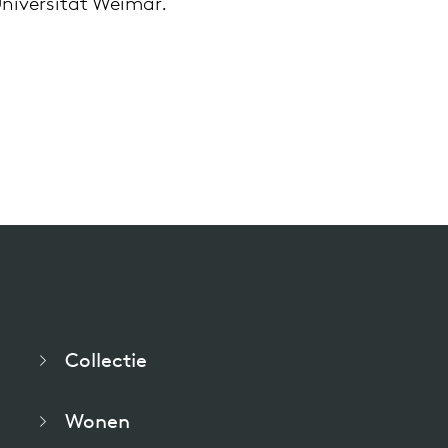
niversität Weimar.
pierre mazairac
Onze ontwerpers
Collectie
Wonen