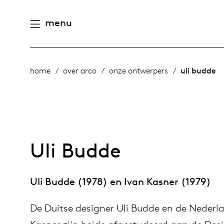
menu
aamheid
derlands
home
over arco
onze ontwerpers
uli budde
e producten
n
ternational
gen
houd
rope
Uli Budde
n
eschiedenis
utsch
Uli Budde (1978) en Ivan Kasner (1979)
meubelen
mensen
De Duitse designer Uli Budde en de Nederl
 management
ontwerpers