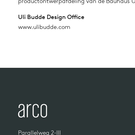
productontwerpafdeling van de Bauhaus U
Uli Budde Design Office
www.ulibudde.com
Parallelweg 2-III