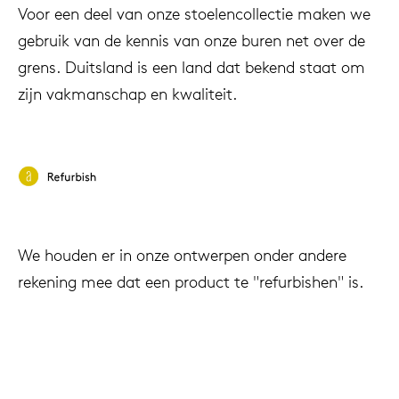
Voor een deel van onze stoelencollectie maken we
gebruik van de kennis van onze buren net over de
grens. Duitsland is een land dat bekend staat om
zijn vakmanschap en kwaliteit.
We houden er in onze ontwerpen onder andere
rekening mee dat een product te "refurbishen" is.
Zo zorgen we voor een nieuwe levenscyclus van
het product. Het is mogelijk om bijna al onze
producten te herstellen en/of te upgraden. De
functionaliteit van het product blijft hetzelfde,