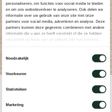
personaliseren, om functies voor social media te bieden
Taf
en om ons websiteverkeer te analyseren. Ook delen we
dick s
informatie over uw gebruik van onze site met onze
partners voor social media, adverteren en analyse. Deze
partners kunnen deze gegevens combineren met andere
ineke 
informatie die u aan ze heeft verstrekt of die ze hebben
verzameld op basis van uw gebruik van hun services.
karel 
Toestemmingsselectie
Noodzakelijk
miriam
Voorkeuren
burkh
Product
Statistieken
arnol
CM07
Marketing
pierre