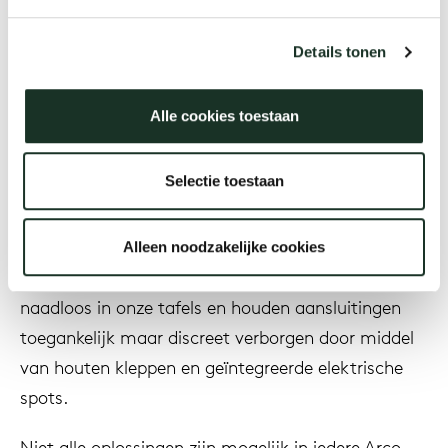
Designer
Details tonen
Onz
Jaar
Alle cookies toestaan
Selectie toestaan
Omschrijving
Alleen noodzakelijke cookies
Onze cable management oplossingen integreren
naadloos in onze tafels en houden aansluitingen
toegankelijk maar discreet verborgen door middel
van houten kleppen en geïntegreerde elektrische
spots.
Niet alle oplossingen zijn mogelijk in iedere Arco