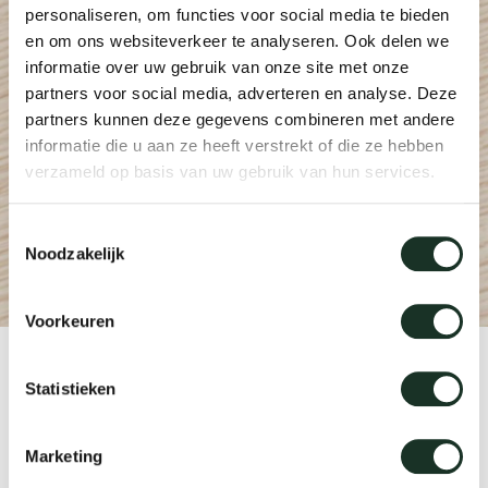
personaliseren, om functies voor social media te bieden
Taf
en om ons websiteverkeer te analyseren. Ook delen we
dick s
informatie over uw gebruik van onze site met onze
partners voor social media, adverteren en analyse. Deze
partners kunnen deze gegevens combineren met andere
ineke 
informatie die u aan ze heeft verstrekt of die ze hebben
verzameld op basis van uw gebruik van hun services.
karel 
Toestemmingsselectie
Noodzakelijk
miriam
Voorkeuren
burkh
Product
Statistieken
arnol
CM07
Marketing
pierre