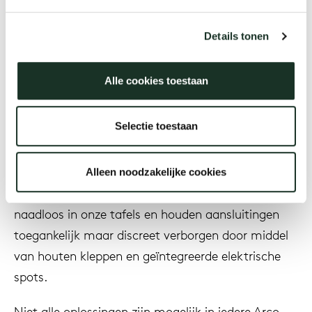
Designer
Details tonen
Onz
Jaar
Alle cookies toestaan
Selectie toestaan
Omschrijving
Alleen noodzakelijke cookies
Onze cable management oplossingen integreren
naadloos in onze tafels en houden aansluitingen
toegankelijk maar discreet verborgen door middel
van houten kleppen en geïntegreerde elektrische
spots.
Niet alle oplossingen zijn mogelijk in iedere Arco