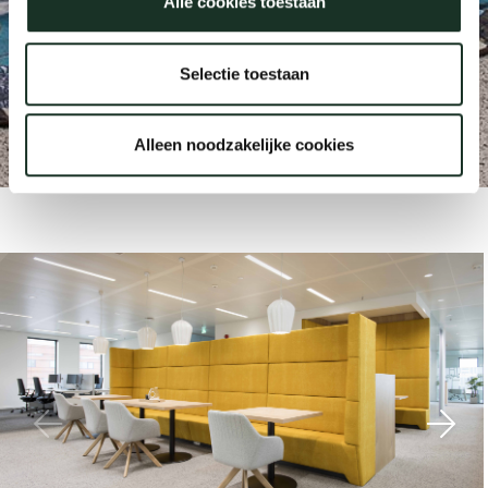
Alle cookies toestaan
Onz
Selectie toestaan
Rabobank
Waalwijk
Alleen noodzakelijke cookies