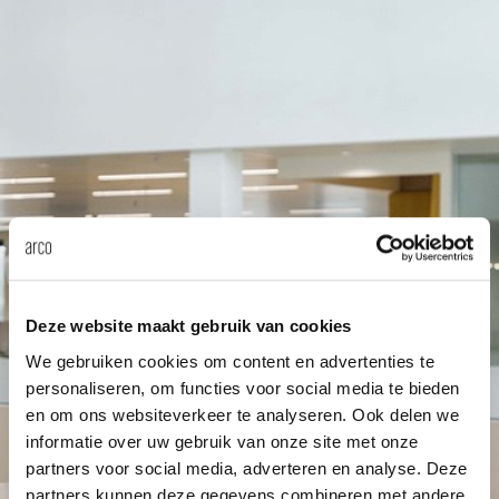
anken
rken bij
uitsch
vision
fauteu
gudmu
Du
Wer
milies
ontact
stataf
stapel
uli bu
Ni
ebshop
tafel 
raw e
Over Arco
Sto
rechth
jorre 
Collectie
ovale 
jonat
Deze website maakt gebruik van cookies
ronde 
ivan k
We gebruiken cookies om content en advertenties te
personaliseren, om functies voor social media te bieden
en om ons websiteverkeer te analyseren. Ook delen we
local
jonas
informatie over uw gebruik van onze site met onze
partners voor social media, adverteren en analyse. Deze
willem
partners kunnen deze gegevens combineren met andere