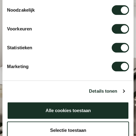
Toestemmingsselectie
Taf
Noodzakelijk
dick s
Voorkeuren
ineke 
Statistieken
karel 
Marketing
miriam
Details tonen
burkh
arnol
Alle cookies toestaan
Steinbauer Kantoor
pierre
Selectie toestaan