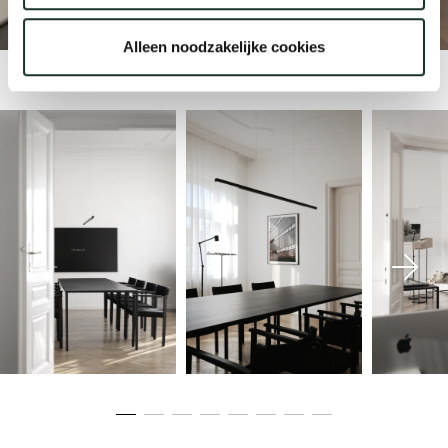
Wiener Neustadt
Alleen noodzakelijke cookies
Onz