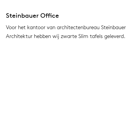
Steinbauer Office
Voor het kantoor van architectenbureau Steinbauer
Architektur hebben wij zwarte Slim tafels geleverd.
Interieurarchitect
: Steinbauer Architektur
Fotografie
: via Steinbauer Architektur
Locatie
: Wiener Neustadt, Oostenrijk