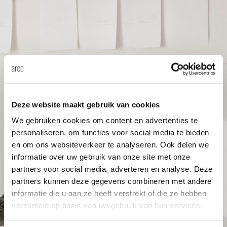
anken
rken bij
uitsch
vision
fauteu
gudmu
Du
Wer
milies
ontact
stataf
stapel
uli bu
Ni
ebshop
tafel 
raw e
Over Arco
Sto
rechth
jorre 
Deze website maakt gebruik van cookies
Collectie
We gebruiken cookies om content en advertenties te
ovale 
jonat
personaliseren, om functies voor social media te bieden
en om ons websiteverkeer te analyseren. Ook delen we
informatie over uw gebruik van onze site met onze
ronde 
ivan k
partners voor social media, adverteren en analyse. Deze
partners kunnen deze gegevens combineren met andere
informatie die u aan ze heeft verstrekt of die ze hebben
local
jonas
verzameld op basis van uw gebruik van hun services.
willem