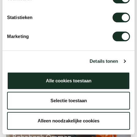
Statistieken
Entwicklungsbank Den Haag
Marketing
Den Haag
Details tonen
Alle cookies toestaan
Selectie toestaan
Alleen noodzakelijke cookies
Rabobank Ommen