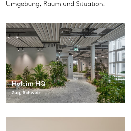
Umgebung, Raum und Situation.
Tis
dick s
ineke 
karel 
miriam
Holcim HQ
burkh
Zug, Schweiz
arnol
pierre