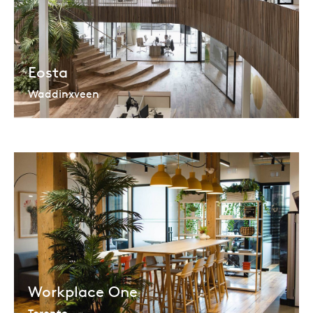
Eosta
Waddinxveen
Workplace One
Toronto