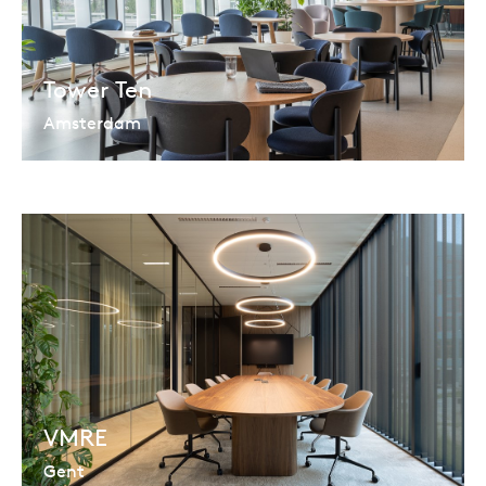
Tower Ten
Amsterdam
VMRE
Gent