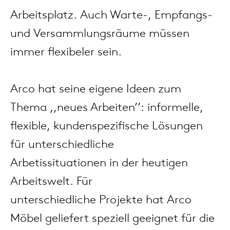
änke
rriere
auszie
vision
sessel
cm13/
gudmu
Arbeitsplatz. Auch Warte-, Empfangs-
Nac
und Versammlungsräume müssen
milien
ontakt
stehti
stapel
cm15
uli bu
immer flexibeler sein.
Ne
ebshop
essti
cm21
raw e
Über Arco
Arco hat seine eigene Ideen zum
Stü
rechte
cm22
jorre 
Thema ,,neues Arbeiten’’: informelle,
Kollektion
flexible, kundenspezifische Lösungen
ovale 
jonat
für unterschiedliche
Ka
Arbetissituationen in der heutigen
runde 
ivan k
Arbeitswelt. Für
unterschiedliche Projekte hat Arco
local
jonas
Möbel geliefert speziell geeignet für die
willem