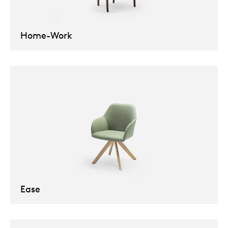
Uns
Home-Work
Ease