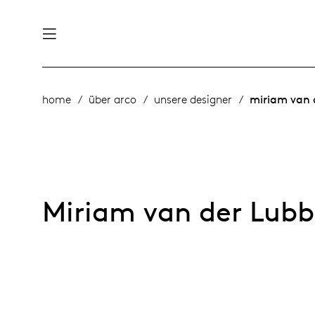
ltigkeit
derlands
home
über arco
unsere designer
miriam van 
produkte
sch
utsch
nke
anleitung
ternational
Miriam van der Lub
schichte von arco
rope
möbel
e menschen
management
 designer