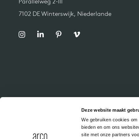
Parallelweg 2-III
7102 DE Winterswijk, Niederlande
Deze website maakt gebru
We gebruiken cookies om c
bieden en om ons websitev
site met onze partners vo