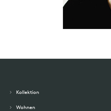
willem van ast
Tische
dick spierenburg
ineke hans
karel boonzaaijer
miriam van der lubbe
burkhard vogtherr
Kollektion
arnold merckx
Wohnen