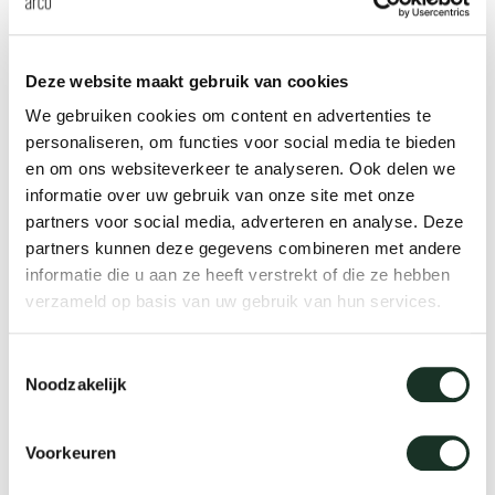
Deze website maakt gebruik van cookies
Mehr Sitzfläche
We gebruiken cookies om content en advertenties te
personaliseren, om functies voor social media te bieden
Eine Sitzbank ist eine schöne Ergänzung zu Ihrer
en om ons websiteverkeer te analyseren. Ook delen we
Einrichtung, egal ob Ihr Esstisch in der Küche, im
informatie over uw gebruik van onze site met onze
Esszimmer oder im Wohnzimmer steht. Darüber
partners voor social media, adverteren en analyse. Deze
hinaus bietet eine Sitzbank am Esstisch
mehr
partners kunnen deze gegevens combineren met andere
informatie die u aan ze heeft verstrekt of die ze hebben
Sitzfläche
als normale Esszimmerstühle. Ideal,
verzameld op basis van uw gebruik van hun services.
wenn ein weiterer Gast zum Essen kommt oder
wenn Sie einen gemütlichen Abend mit Freunden
Toestemmingsselectie
verbringen. Kombinieren Sie eine
hölzerne oder
Noodzakelijk
gepolsterte Sitzbank
mit unseren
Esszimmerstühlen und Ihr Essbereich wird zu einem
Voorkeuren
begehrten Treffpunkt.