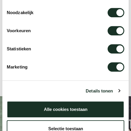
Toestemmingsselectie
Noodzakelijk
Uns
Voorkeuren
Statistieken
Marketing
Cable net
Details tonen
Alle cookies toestaan
Selectie toestaan