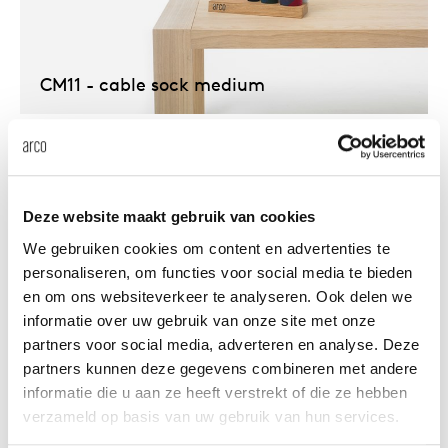
Tis
dick s
CM11 - cable sock medium
ineke 
karel 
Deze website maakt gebruik van cookies
miriam
We gebruiken cookies om content en advertenties te
personaliseren, om functies voor social media te bieden
en om ons websiteverkeer te analyseren. Ook delen we
burkh
informatie over uw gebruik van onze site met onze
partners voor social media, adverteren en analyse. Deze
arnol
partners kunnen deze gegevens combineren met andere
CM12 - cable sock large
informatie die u aan ze heeft verstrekt of die ze hebben
verzameld op basis van uw gebruik van hun services.
pierre