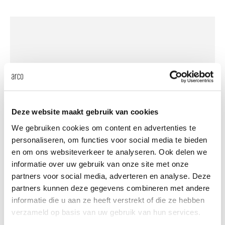
änke
rriere
auszie
vision
sessel
cm13/
gudmu
Nac
milien
ontakt
stehti
stapel
cm15
uli bu
Ne
ebshop
essti
cm21
raw e
Über Arco
Stü
rechte
cm22
jorre 
Deze website maakt gebruik van cookies
Kollektion
We gebruiken cookies om content en advertenties te
ovale 
jonat
CM11 - medium black
personaliseren, om functies voor social media te bieden
Ka
en om ons websiteverkeer te analyseren. Ook delen we
runde 
ivan k
informatie over uw gebruik van onze site met onze
partners voor social media, adverteren en analyse. Deze
partners kunnen deze gegevens combineren met andere
local
jonas
informatie die u aan ze heeft verstrekt of die ze hebben
verzameld op basis van uw gebruik van hun services.
willem