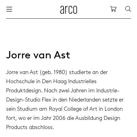
Arco
Einkauf
sche
chhaltigkeit
nederlands
alle ti
dew d
vision
alle s
alle k
cm04
alle b
kami k
pflege
arco u
sabine
holzb
danke
eue produkte
m tisch
deutsch
esstis
dew si
esszi
beiste
cm05
holzb
servic
for th
hofma
möbel
presse
Jorre van Ast
Sc
Fam
chränke
legeanleitung
international
bespr
enso (
bespr
klein
cm06
esszi
zubeh
nachha
bertja
holzm
wir da
Jorre van Ast (geb. 1980) studierte an der
Hochschule in Den Haag Industrielles
ühle
e geschichte von arco
europe
board
enso h
barho
cm07
produ
boonz
Produktdesign. Nach zwei Jahren im Industrie-
Kle
Bä
We
Kar
Ko
Design-Studio Flex in den Niederlanden setzte er
leinmöbel
nsere menschen
konfer
enso 
lounge
cm08
refurb
caroli
sein Studium am Royal College of Art in London
fort, wo er im Jahr 2006 die Ausbildung Design
abelmanagement
sere designer
schrei
re-vol
flexib
cm10/
local
joost 
Products abschloss.