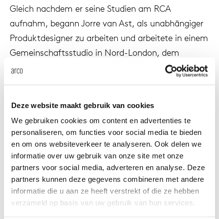
Gleich nachdem er seine Studien am RCA
änke
rriere
auszie
vision
sessel
cm13/
gudmu
Nac
aufnahm, begann Jorre van Ast, als unabhängiger
Produktdesigner zu arbeiten und arbeitete in einem
milien
ontakt
stehti
stapel
cm15
uli bu
Gemeinschaftsstudio in Nord-London, dem
Ne
OKAYstudio
. OKAY Studio ist ein organisiertes
ebshop
essti
cm21
raw e
Unternehmen bzw. eine Marke und die Mitarbeiter
Über Arco
Stü
arbeiten nicht nur gemeinsam. Sie wurden durch
rechte
cm22
jorre 
Deze website maakt gebruik van cookies
ein einfaches gemeinsames Ziel
Kollektion
We gebruiken cookies om content en advertenties te
zusammengeführt, einen Raum zu teilen, in dem
ovale 
jonat
personaliseren, om functies voor social media te bieden
sich Kreativität entfalten kann und man
Ka
en om ons websiteverkeer te analyseren. Ook delen we
gegenseitig von Kenntnissen und Fähigkeiten lernen
informatie over uw gebruik van onze site met onze
runde 
ivan k
partners voor social media, adverteren en analyse. Deze
kann.
partners kunnen deze gegevens combineren met andere
local
jonas
informatie die u aan ze heeft verstrekt of die ze hebben
Jorre van Ast begann im Jahr 2007 bei Arco
verzameld op basis van uw gebruik van hun services.
www.arco.nl, wo er das Design- und
willem