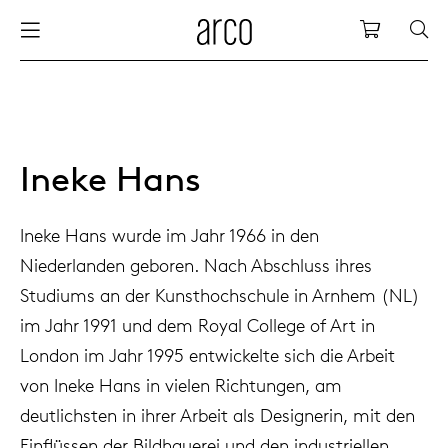
Arco
Einkauf
sche
chhaltigkeit
nederlands
alle ti
dew d
vision
alle s
alle k
cm04
alle b
kami k
pflege
arco u
sabine
holzb
danke
eue produkte
m tisch
deutsch
esstis
dew si
esszi
beiste
cm05
holzb
servic
for th
hofma
möbel
presse
Ineke Hans
Sc
Fam
chränke
legeanleitung
international
bespr
enso (
bespr
klein
cm06
esszi
zubeh
nachha
bertja
holzm
wir da
Ineke Hans wurde im Jahr 1966 in den
Niederlanden geboren. Nach Abschluss ihres
ühle
e geschichte von arco
europe
board
enso h
barho
cm07
produ
boonz
Studiums an der Kunsthochschule in Arnhem (NL)
Kle
Bä
We
Kar
Ko
im Jahr 1991 und dem Royal College of Art in
leinmöbel
nsere menschen
konfer
enso 
lounge
cm08
refurb
caroli
London im Jahr 1995 entwickelte sich die Arbeit
von Ineke Hans in vielen Richtungen, am
abelmanagement
sere designer
schrei
re-vol
flexib
cm10/
local
joost 
deutlichsten in ihrer Arbeit als Designerin, mit den
Einflüssen der Bildhauerei und den industriellen