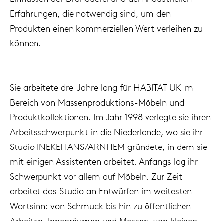
änke
rriere
auszie
vision
sessel
cm13/
gudmu
Erfahrungen, die notwendig sind, um den
Nac
Produkten einen kommerziellen Wert verleihen zu
milien
ontakt
stehti
stapel
cm15
uli bu
können.
Ne
ebshop
essti
cm21
raw e
Über Arco
Stü
Sie arbeitete drei Jahre lang für HABITAT UK im
rechte
cm22
jorre 
Bereich von Massenproduktions-Möbeln und
Kollektion
Produktkollektionen. Im Jahr 1998 verlegte sie ihren
ovale 
jonat
Arbeitsschwerpunkt in die Niederlande, wo sie ihr
Ka
Studio INEKEHANS/ARNHEM gründete, in dem sie
runde 
ivan k
mit einigen Assistenten arbeitet. Anfangs lag ihr
Schwerpunkt vor allem auf Möbeln. Zur Zeit
local
jonas
arbeitet das Studio an Entwürfen im weitesten
Wortsinn: von Schmuck bis hin zu öffentlichen
willem
Arbeiten, Innenräumen und Messen, von kleinen