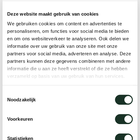
Deze website maakt gebruik van cookies
Ineke Hans interessiert sich für Bereiche, in denen
Uns
We gebruiken cookies om content en advertenties te
Intuition, Funktionalität, Poesie,
personaliseren, om functies voor social media te bieden
Produktionstechniken und die Wirklichkeit der
en om ons websiteverkeer te analyseren. Ook delen we
menschlichen Beziehungen und Nutzung
informatie over uw gebruik van onze site met onze
aufeinandertreffen. Materialqualitäten und
partners voor social media, adverteren en analyse. Deze
partners kunnen deze gegevens combineren met andere
ungewöhnliche Materialkombinationen, High tech
informatie die u aan ze heeft verstrekt of die ze hebben
und Low tech werden miteinander kombiniert, um
verzameld op basis van uw gebruik van hun services.
diesen Interessen zu dienen. Ihre Arbeit geht den
psychologischen Wurzeln von Produkten nach,
Toestemmingsselectie
nimmt die Interaktion zwischen Mensch und
Noodzakelijk
Objekt wahr und spielt damit. Sie konzentriert sich
auf den Themenkreis Piktogramm und Archetyp.
Voorkeuren
Alte und brandneue Herstellungsverfahren werden
auf unkonventionelle Weise eingesetzt.
Statistieken