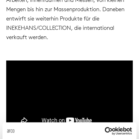
Tis
Mengen bis hin zur Massenproduktion. Daneben
entwirft sie weiterhin Produkte für die
dick s
INEKEHANS/COLLECTION, die international
verkauft werden.
ineke 
karel 
miriam
burkh
arnol
pierre