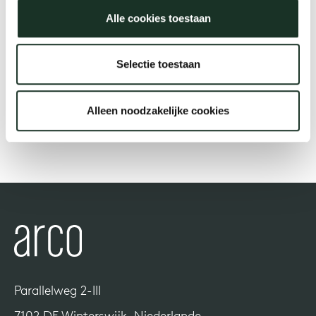
Alle cookies toestaan
Uns
Selectie toestaan
Alleen noodzakelijke cookies
Parallelweg 2-III
7102 DE Winterswijk, Niederlande