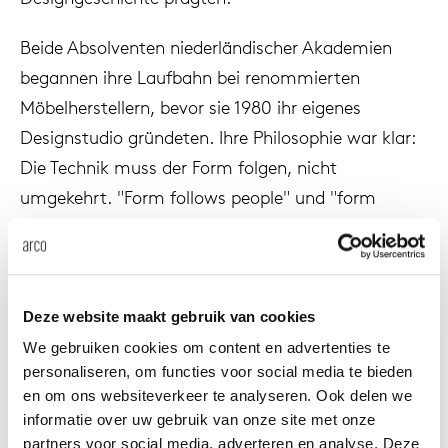
änke
rriere
auszie
vision
sessel
cm13/
gudmu
Nac
Beide Absolventen niederländischer Akademien
begannen ihre Laufbahn bei renommierten
milien
ontakt
stehti
stapel
cm15
uli bu
Möbelherstellern, bevor sie 1980 ihr eigenes
Ne
Designstudio gründeten. Ihre Philosophie war klar:
ebshop
essti
cm21
raw e
Die Technik muss der Form folgen, nicht
Über Arco
Stü
umgekehrt. "Form follows people" und "form
rechte
cm22
jorre 
follows imagination" wurden ihre Leitprinzipien.
Kollektion
ovale 
jonat
1985 schufen sie Vision für Pastoe. Ein Entwurf, der
Ka
die Möbelindustrie revolutionierte. Es wurde das
Deze website maakt gebruik van cookies
runde 
ivan k
weltweit erste grifflose Schranksystem, geboren
We gebruiken cookies om content en advertenties te
aus ihrem Wunsch, sich von allen bestehenden
personaliseren, om functies voor social media te bieden
local
jonas
Vorurteilen und technischem Ballast zu befreien.
en om ons websiteverkeer te analyseren. Ook delen we
informatie over uw gebruik van onze site met onze
Vision war kein Schrank im traditionellen Sinne,
willem
partners voor social media, adverteren en analyse. Deze