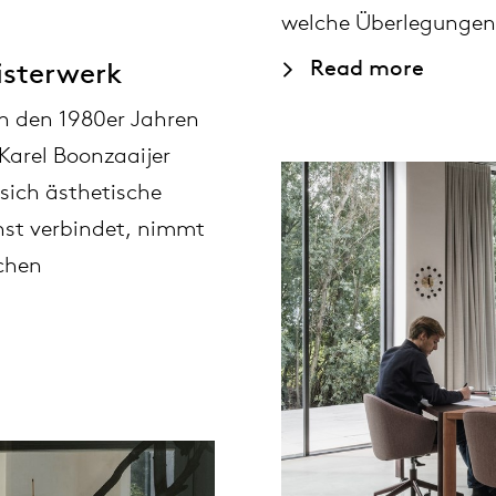
welche Überlegungen 
Read more
isterwerk
n den 1980er Jahren
Karel Boonzaaijer
sich ästhetische
nst verbindet, nimmt
schen