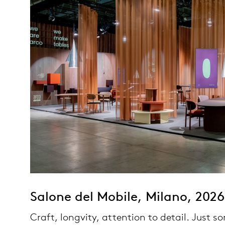
re
en
kt
op
er Arco
lektion
Salone del Mobile, Milano, 2026
Craft, longvity, attention to detail. Just s