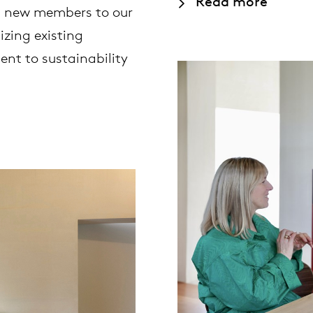
Read more
ed new members to our
willem van ast
izing existing
Tische
ent to sustainability
dick spierenburg
ineke hans
karel boonzaaijer
miriam van der lubbe
burkhard vogtherr
arnold merckx