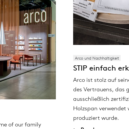
ausziehtische
vision
sessel
cm13/14
gudmundur ludvik
Nachhaltigkeit
stehtische
stapelbare stühle
cm15
uli budde
Neue Produkte
esstische nach wunschmaß
cm21
raw edges
Arco und Nachhaltigkeit
Stühle
STIP einfach erk
rechteckige tische
cm22
jorre van ast
Arco ist stolz auf sein
ovale tische
jonathan prestwich
des Vertrauens, das 
Kabelmanagement
ausschließlich zertifi
runde tische
ivan kasner
Holzspan verwendet w
produziert wurde.
local wood
jonas trampedach
ome of our family