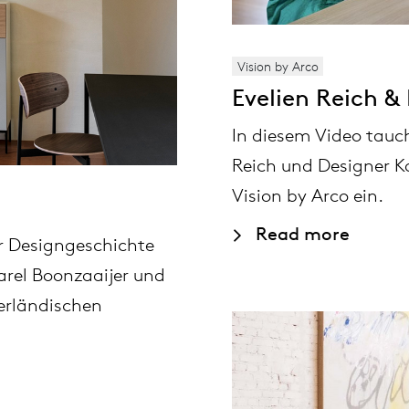
pierre mazairac
Vision by Arco
Evelien Reich &
Unsere Designer
In diesem Video tauch
Reich und Designer Ka
Vision by Arco ein.
Read more
r Designgeschichte
arel Boonzaaijer und
erländischen