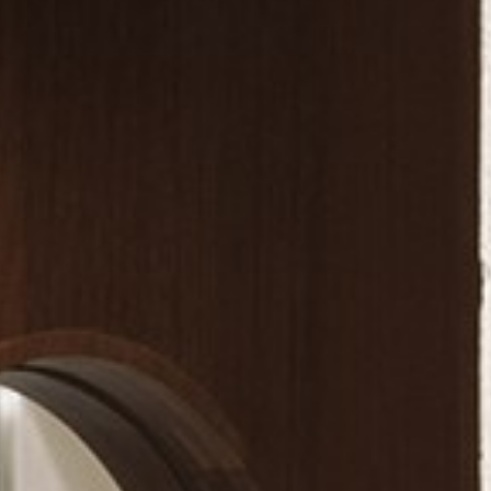
willem van ast
Tische
dick spierenburg
ineke hans
karel boonzaaijer
miriam van der lubbe
burkhard vogtherr
arnold merckx