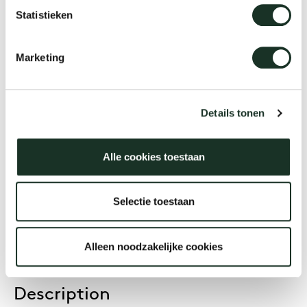
Product
Statistieken
Enso (height adjustable)
Uns
Marketing
Designer
Arco Design Studio
Details tonen
Alle cookies toestaan
Year
2026
Selectie toestaan
Alleen noodzakelijke cookies
Description