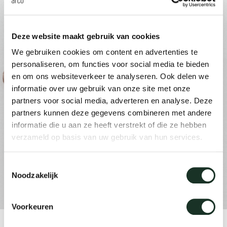
Tis
dick s
Deze website maakt gebruik van cookies
We gebruiken cookies om content en advertenties te
ineke 
personaliseren, om functies voor social media te bieden
en om ons websiteverkeer te analyseren. Ook delen we
informatie over uw gebruik van onze site met onze
karel 
partners voor social media, adverteren en analyse. Deze
partners kunnen deze gegevens combineren met andere
miriam
informatie die u aan ze heeft verstrekt of die ze hebben
verzameld op basis van uw gebruik van hun services.
burkh
Toestemmingsselectie
Noodzakelijk
arnol
Voorkeuren
pierre