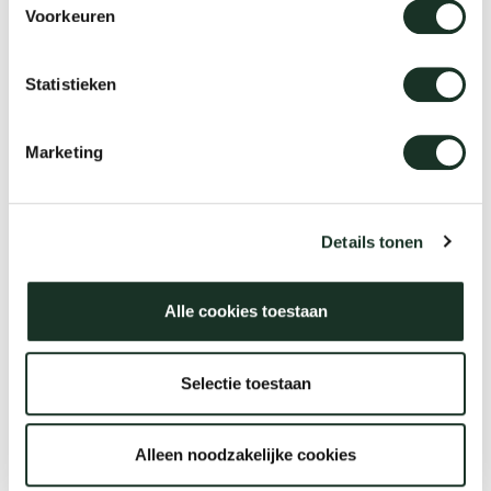
Voorkeuren
Slim Plus bench
Statistieken
Marketing
Details tonen
Alle cookies toestaan
Selectie toestaan
We love materials
Entdecken Sie die Arco
Alleen noodzakelijke cookies