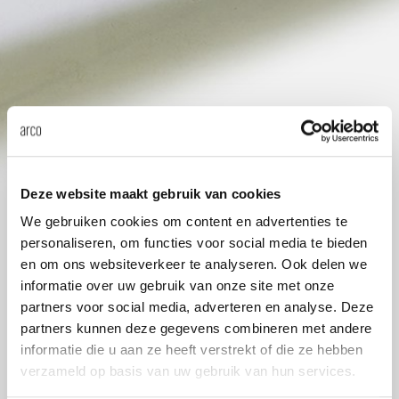
Tis
dick s
ineke 
karel 
Deze website maakt gebruik van cookies
miriam
We gebruiken cookies om content en advertenties te
personaliseren, om functies voor social media te bieden
en om ons websiteverkeer te analyseren. Ook delen we
burkh
informatie over uw gebruik van onze site met onze
partners voor social media, adverteren en analyse. Deze
arnol
partners kunnen deze gegevens combineren met andere
informatie die u aan ze heeft verstrekt of die ze hebben
verzameld op basis van uw gebruik van hun services.
pierre