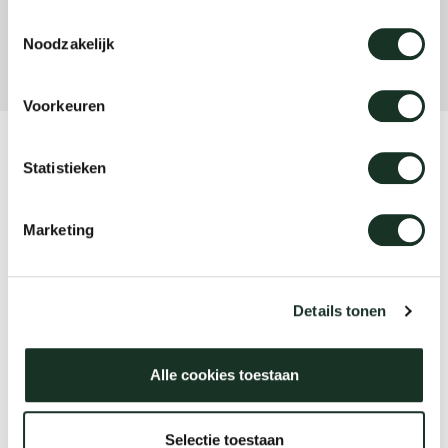
Toestemmingsselectie
Noodzakelijk
Uns
Voorkeuren
Product
Statistieken
Frame bench
Marketing
Designer
Burkhard Vogtherr
Details tonen
Alle cookies toestaan
Year
2000
Selectie toestaan