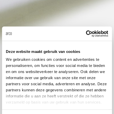
Tab
dick s
ineke 
karel 
Deze website maakt gebruik van cookies
We gebruiken cookies om content en advertenties te
miriam
personaliseren, om functies voor social media te bieden
en om ons websiteverkeer te analyseren. Ook delen we
burkh
informatie over uw gebruik van onze site met onze
partners voor social media, adverteren en analyse. Deze
partners kunnen deze gegevens combineren met andere
arnol
informatie die u aan ze heeft verstrekt of die ze hebben
verzameld op basis van uw gebruik van hun services.
pierre