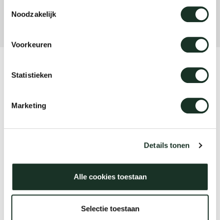
Toestemmingsselectie
Noodzakelijk
Our
Voorkeuren
Product
Statistieken
Frame bench
Marketing
Designer
Burkhard Vogtherr
Details tonen
Alle cookies toestaan
Year
2000
Selectie toestaan