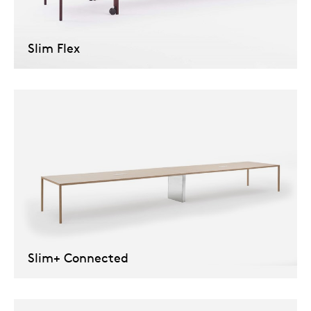
Our
Slim Flex
Slim+ Connected