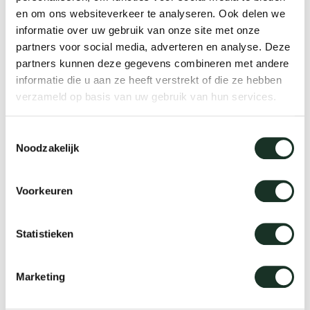
en om ons websiteverkeer te analyseren. Ook delen we
Tab
We live to last
informatie over uw gebruik van onze site met onze
dick s
partners voor social media, adverteren en analyse. Deze
Arco & sustainability
partners kunnen deze gegevens combineren met andere
informatie die u aan ze heeft verstrekt of die ze hebben
ineke 
verzameld op basis van uw gebruik van hun services.
Read more
karel 
Toestemmingsselectie
Noodzakelijk
miriam
Voorkeuren
burkh
Statistieken
arnol
Marketing
pierre