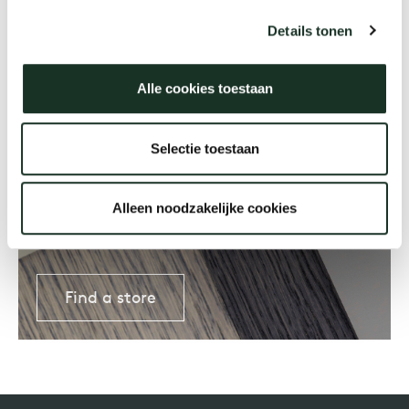
Details tonen
Our
Alle cookies toestaan
Selectie toestaan
Where to buy?
There are Arco dealers all over
Alleen noodzakelijke cookies
the world
Find a store