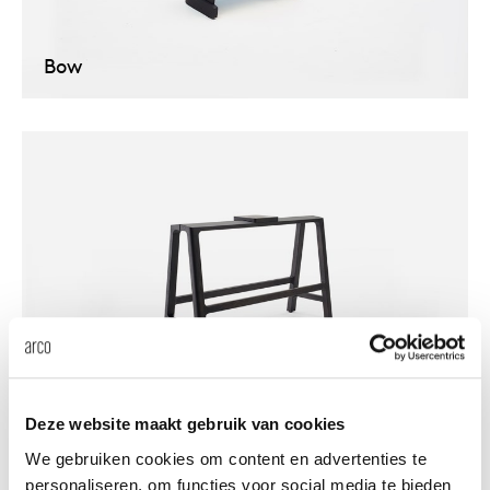
enches
ontact
extend
vision
armch
cm13/
gudmu
Sus
Bow
milies
high t
stacka
cm15
uli bu
About Arco
Ne
ebshop
tailor
cm21
raw e
Cha
rectan
cm22
jorre 
Collection
oval t
jonat
Ca
round 
ivan k
Bock
local
jonas
Deze website maakt gebruik van cookies
We gebruiken cookies om content en advertenties te
personaliseren, om functies voor social media te bieden
willem