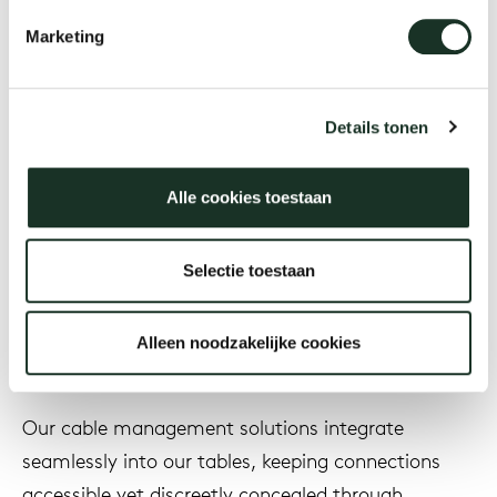
CM15
Marketing
Our
Designer
Details tonen
Year
Alle cookies toestaan
2023
Selectie toestaan
Alleen noodzakelijke cookies
Description
Our cable management solutions integrate
seamlessly into our tables, keeping connections
accessible yet discreetly concealed through