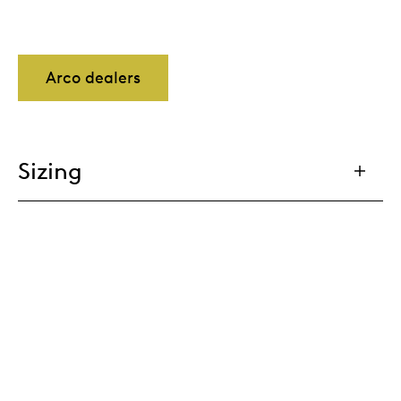
Arco dealers
Sizing
Downloads
Matching products