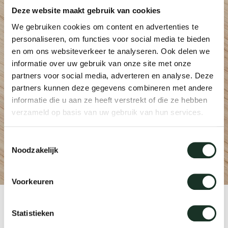
Deze website maakt gebruik van cookies
Tab
We gebruiken cookies om content en advertenties te
dick s
personaliseren, om functies voor social media te bieden
en om ons websiteverkeer te analyseren. Ook delen we
ineke 
informatie over uw gebruik van onze site met onze
partners voor social media, adverteren en analyse. Deze
partners kunnen deze gegevens combineren met andere
karel 
informatie die u aan ze heeft verstrekt of die ze hebben
verzameld op basis van uw gebruik van hun services.
miriam
Toestemmingsselectie
Noodzakelijk
burkh
Voorkeuren
arnol
Product
Statistieken
pierre