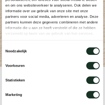
Tab
en om ons websiteverkeer te analyseren. Ook delen we
informatie over uw gebruik van onze site met onze
dick s
partners voor social media, adverteren en analyse. Deze
partners kunnen deze gegevens combineren met andere
ineke 
informatie die u aan ze heeft verstrekt of die ze hebben
verzameld op basis van uw gebruik van hun services.
karel 
Toestemmingsselectie
Noodzakelijk
miriam
Voorkeuren
burkh
Product
Statistieken
arnol
CM07
Marketing
pierre
Designer