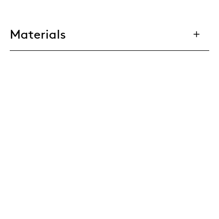
Materials
Downloads
Parallelweg 2-III