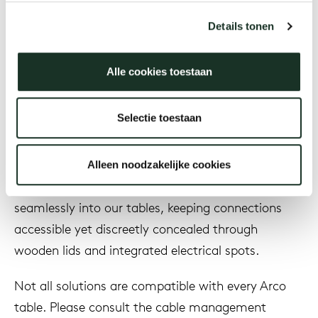
Details tonen
Year
Our
Alle cookies toestaan
Selectie toestaan
Description
Alleen noodzakelijke cookies
Our cable management solutions integrate
seamlessly into our tables, keeping connections
accessible yet discreetly concealed through
wooden lids and integrated electrical spots.
Not all solutions are compatible with every Arco
table. Please consult the cable management