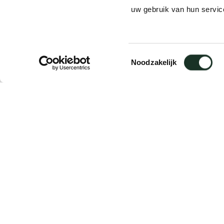
uw gebruik van hun servic
Product
CM13/14
Toestemmingsselectie
Noodzakelijk
Description
Sizing
Downloads
Description