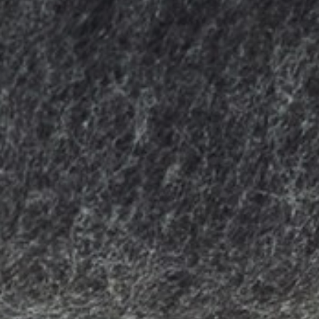
willem van ast
Tables
dick spierenburg
ineke hans
karel boonzaaijer
miriam van der lubbe
burkhard vogtherr
arnold merckx