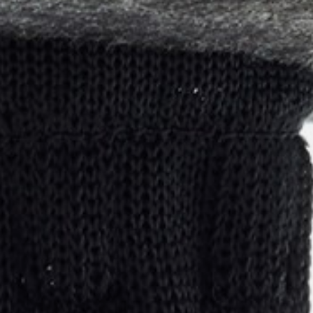
pierre mazairac
Our designers