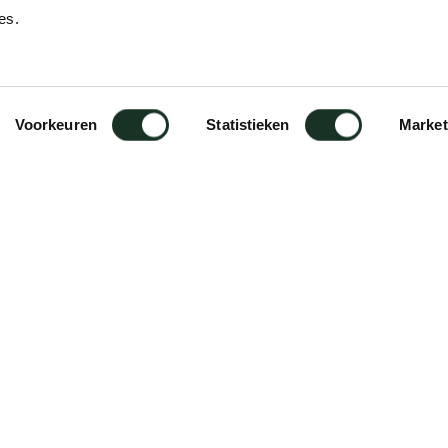
es.
Designer
Jonathan Prestwich
Voorkeuren
Statistieken
Market