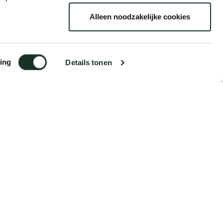
Alleen noodzakelijke cookies
Year
2013
ing
Details tonen
From (excl. VAT)