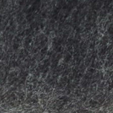
willem van ast
Tables
dick spierenburg
ineke hans
karel boonzaaijer
miriam van der lubbe
burkhard vogtherr
arnold merckx