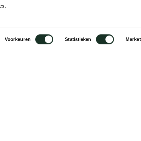
es.
Designer
Jonathan Prestwich
Voorkeuren
Statistieken
Market