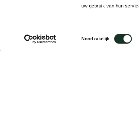
uw gebruik van hun servic
Product
CM13/14
Toestemmingsselectie
Noodzakelijk
Description
Sizing
Downloads
Description