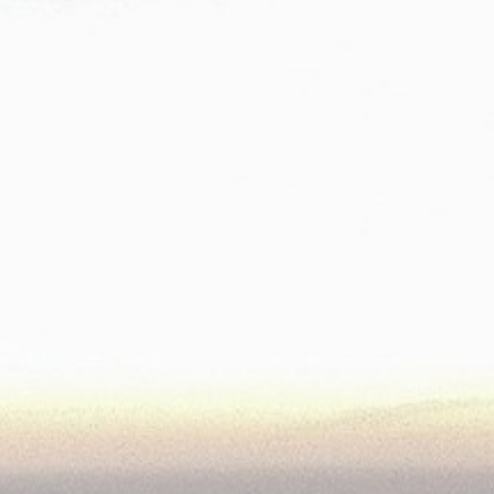
willem van ast
Tables
dick spierenburg
ineke hans
karel boonzaaijer
miriam van der lubbe
burkhard vogtherr
arnold merckx