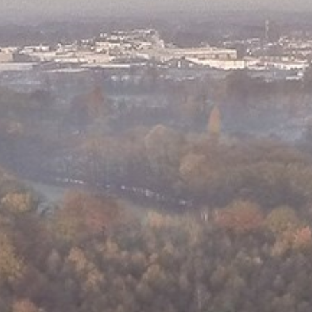
pierre mazairac
Our designers