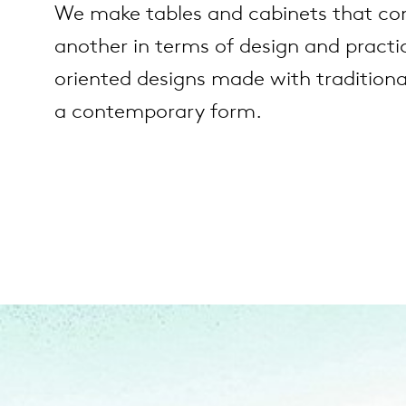
We make tables and cabinets that c
another in terms of design and practic
es
ct
oriented designs made with traditiona
a contemporary form.
es
oad
op
out Arco
lection