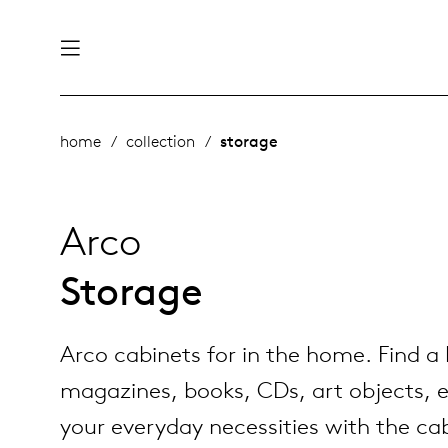
nability
derlands
home
collection
storage
roducts
 table
utsch
Arco
ge
& maintenance
rope
Storage
story
Arco cabinets for in the home. Find a
bles and additions
ople
magazines, books, CDs, art objects,
your everyday necessities with the ca
 management
signers