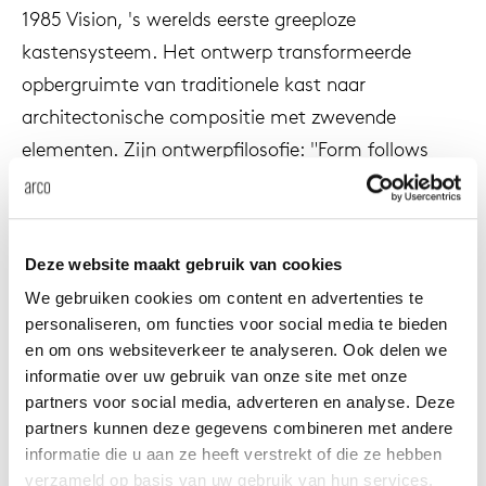
1985 Vision, 's werelds eerste greeploze
enches
ontact
extend
vision
armch
cm13/
gudmu
Sus
kastensysteem. Het ontwerp transformeerde
opbergruimte van traditionele kast naar
milies
ownload
high t
stacka
cm15
uli bu
architectonische compositie met zwevende
Ne
elementen. Zijn ontwerpfilosofie: "Form follows
ebshop
tailor
cm21
raw e
people" en "form follows imagination."
About Arco
Cha
rectan
cm22
jorre 
Sinds 2002 werkt Boonzaaijer samen met Dick
Collection
Deze website maakt gebruik van cookies
Spierenburg onder de naam KBDS, waarbij zij
oval t
jonat
ontwerpen voor merken zoals Arco, Artifort en
We gebruiken cookies om content en advertenties te
Ca
personaliseren, om functies voor social media te bieden
Montis. Hun gezamenlijke voorkeur voor eenvoud,
round 
ivan k
en om ons websiteverkeer te analyseren. Ook delen we
oorspronkelijkheid en kwaliteit blijft herkenbaar in
informatie over uw gebruik van onze site met onze
elk ontwerp.
partners voor social media, adverteren en analyse. Deze
local
jonas
partners kunnen deze gegevens combineren met andere
informatie die u aan ze heeft verstrekt of die ze hebben
verzameld op basis van uw gebruik van hun services.
willem