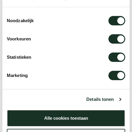
Tab
Toestemmingsselectie
dick s
Noodzakelijk
ineke 
Voorkeuren
karel 
Statistieken
miriam
Marketing
burkh
Details tonen
arnol
Alle cookies toestaan
pierre