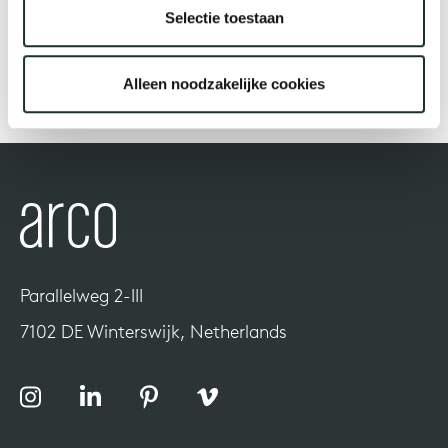
Selectie toestaan
Our
Photo credits Lucas Hardonk
Alleen noodzakelijke cookies
Parallelweg 2-III
7102 DE Winterswijk, Netherlands