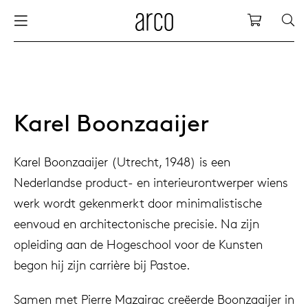
Arco
Shopping
bles
stainability
nederlands
all tab
dew d
vision
all cha
all lo
cm04
all be
kami c
maint
arco a
sabine
thank
ew products
 the table
deutsch
dining
dew si
dining
side t
cm05
woode
servic
for th
hofma
press
Karel Boonzaaijer
Sto
Fam
torage
are & maintenance
europe
meetin
enso (
confe
additi
cm06
dinin
access
wood c
bertja
Karel Boonzaaijer (Utrecht, 1948) is een
Co
Nederlandse product- en interieurontwerper wiens
airs
r history
board
enso h
barsto
cm07
produ
boonz
werk wordt gekenmerkt door minimalistische
Low
Be
We
eenvoud en architectonische precisie. Na zijn
w tables and additions
r people
confer
enso 
lounge
cm08
refurb
caroli
opleiding aan de Hogeschool voor de Kunsten
begon hij zijn carrière bij Pastoe.
able management
r designers
desks
re-vol
flexib
cm10/
local
joost 
Samen met Pierre Mazairac creëerde Boonzaaijer in