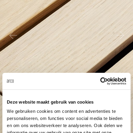
enches
ontact
extend
vision
armch
cm13/
gudmu
Sus
milies
ownload
high t
stacka
cm15
uli bu
Ne
ebshop
tailor
cm21
raw e
About Arco
Cha
rectan
cm22
jorre 
Collection
oval t
jonat
Ca
round 
ivan k
Deze website maakt gebruik van cookies
We gebruiken cookies om content en advertenties te
local
jonas
personaliseren, om functies voor social media te bieden
en om ons websiteverkeer te analyseren. Ook delen we
willem
informatie over uw gebruik van onze site met onze