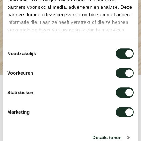
Tab
partners voor social media, adverteren en analyse. Deze
partners kunnen deze gegevens combineren met andere
dick s
informatie die u aan ze heeft verstrekt of die ze hebben
verzameld op basis van uw gebruik van hun services.
ineke 
Toestemmingsselectie
Noodzakelijk
karel 
Voorkeuren
miriam
Product
Statistieken
burkh
CM05
Marketing
arnol
Designer
pierre
Details tonen