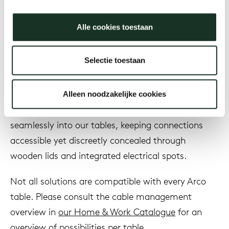
Year
Alle cookies toestaan
Our
Selectie toestaan
Description
Alleen noodzakelijke cookies
Our cable management solutions integrate
seamlessly into our tables, keeping connections
accessible yet discreetly concealed through
wooden lids and integrated electrical spots.
Not all solutions are compatible with every Arco
table. Please consult the cable management
overview in
our Home & Work Catalogue
for an
overview of possibilities per table.