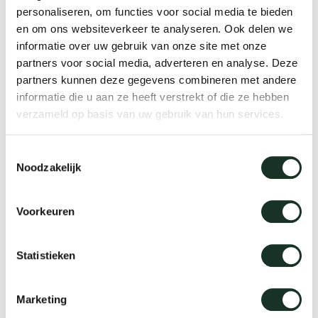
personaliseren, om functies voor social media te bieden
en om ons websiteverkeer te analyseren. Ook delen we
informatie over uw gebruik van onze site met onze
partners voor social media, adverteren en analyse. Deze
partners kunnen deze gegevens combineren met andere
informatie die u aan ze heeft verstrekt of die ze hebben
verzameld op basis van uw gebruik van hun services.
Toestemmingsselectie
Grid Rectangular High
Noodzakelijk
Voorkeuren
We live to last
Statistieken
Arco & sustainability
Marketing