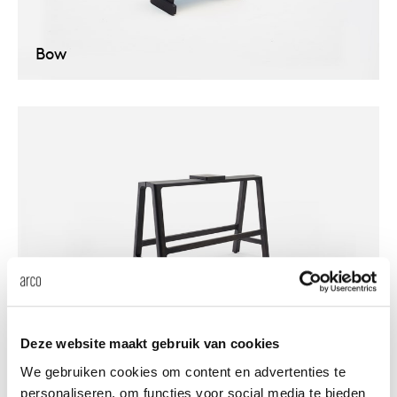
enches
ontact
extend
vision
armch
cm13/
gudmu
Sus
Bow
milies
ownload
high t
stacka
cm15
uli bu
Ne
ebshop
tailor
cm21
raw e
About Arco
Cha
rectan
cm22
jorre 
Collection
oval t
jonat
Ca
round 
ivan k
Bock
local
jonas
Deze website maakt gebruik van cookies
We gebruiken cookies om content en advertenties te
personaliseren, om functies voor social media te bieden
willem