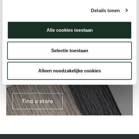
Details tonen
Our
Alle cookies toestaan
Selectie toestaan
Where to buy?
There are Arco dealers all over
Alleen noodzakelijke cookies
the world
Find a store