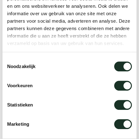
en om ons websiteverkeer te analyseren. Ook delen we
Tab
We live to last
informatie over uw gebruik van onze site met onze
dick s
partners voor social media, adverteren en analyse. Deze
Arco & sustainability
partners kunnen deze gegevens combineren met andere
informatie die u aan ze heeft verstrekt of die ze hebben
ineke 
verzameld op basis van uw gebruik van hun services.
Read more
karel 
Toestemmingsselectie
Noodzakelijk
miriam
Voorkeuren
burkh
Statistieken
arnol
Marketing
pierre