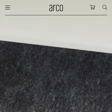
Arco
Shopping
bles
stainability
nederlands
all tab
dew d
vision
all cha
all lo
cm04
all be
kami c
maint
arco a
sabine
thank
ew products
 the table
deutsch
dining
dew si
dining
low ta
cm05
woode
servic
for th
hofma
press
Sto
Fam
torage
are & maintenance
international
meetin
enso (
confe
additi
cm06
dinin
access
wood c
bertja
Co
airs
r history
europe
board
enso h
barsto
cm07
produ
boonz
Low
Be
We
w tables and additions
r people
confer
enso 
lounge
cm08
refurb
caroli
able management
r designers
desks
re-vol
flexib
cm10/
local
joost 