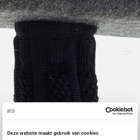
enches
ontact
extend
vision
armch
cm13/
gudmu
Sus
milies
high t
stacka
cm15
uli bu
About Arco
Ne
ebshop
tailor
cm21
raw e
Cha
rectan
cm22
jorre 
Collection
oval t
jonat
Ca
round 
ivan k
local
jonas
Deze website maakt gebruik van cookies
willem