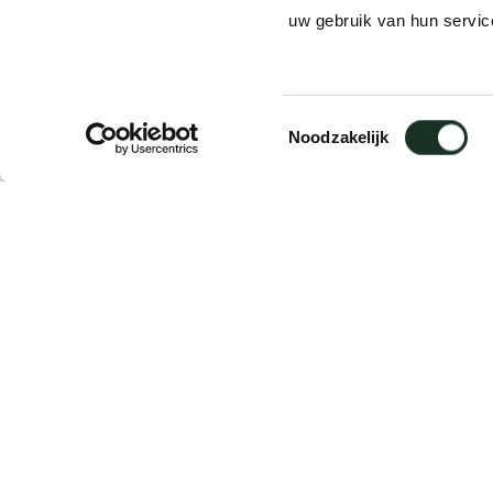
uw gebruik van hun servic
Product
CM13/14
Toestemmingsselectie
Noodzakelijk
Description
Sizing
Downloads
Description