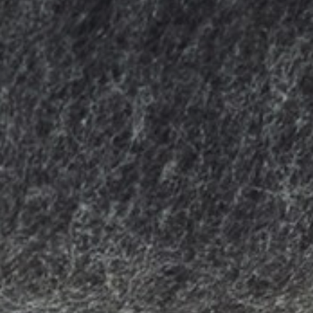
willem van ast
Tische
dick spierenburg
ineke hans
karel boonzaaijer
miriam van der lubbe
burkhard vogtherr
arnold merckx