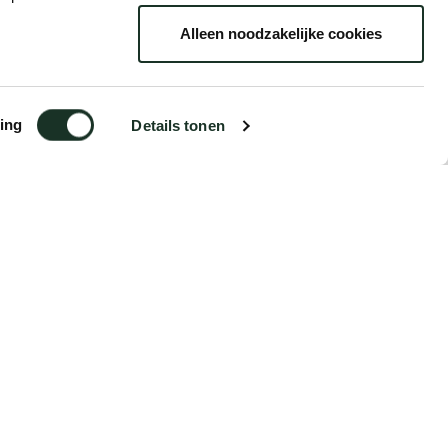
Alleen noodzakelijke cookies
Year
2013
ing
Details tonen
Ab (exkl. MwSt)