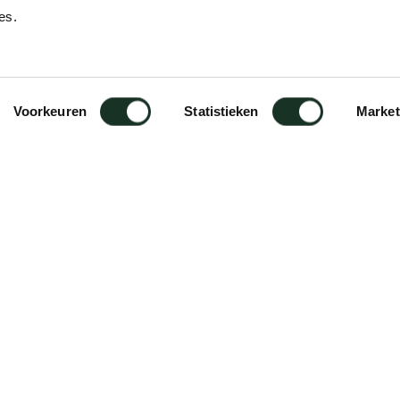
es.
Designer
Jonathan Prestwich
Voorkeuren
Statistieken
Market