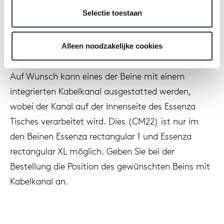
Elektrifizierungslösungen integrieren sich nahtlos in
Selectie toestaan
unsere Tische und halten Anschlüsse zugänglich,
Uns
aber diskret verborgen durch Holzklappen und
Alleen noodzakelijke cookies
integrierte elektrische Spots.
Auf Wunsch kann eines der Beine mit einem
integrierten Kabelkanal ausgestatted werden,
wobei der Kanal auf der Innenseite des Essenza
Tisches verarbeitet wird. Dies (CM22) ist nur im
den Beinen Essenza rectangular 1 und Essenza
rectangular XL möglich. Geben Sie bei der
Bestellung die Position des gewünschten Beins mit
Kabelkanal an.