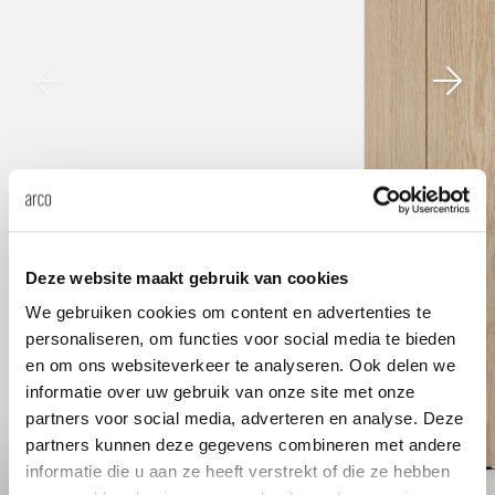
änke
rriere
auszie
vision
sessel
cm13/
gudmu
Nac
milien
ontakt
stehti
stapel
cm15
uli bu
Ne
ebshop
essti
cm21
raw e
Über Arco
Stü
rechte
cm22
jorre 
Kollektion
Deze website maakt gebruik van cookies
ovale 
jonat
We gebruiken cookies om content en advertenties te
Ka
personaliseren, om functies voor social media te bieden
runde 
ivan k
en om ons websiteverkeer te analyseren. Ook delen we
informatie over uw gebruik van onze site met onze
partners voor social media, adverteren en analyse. Deze
local
jonas
partners kunnen deze gegevens combineren met andere
informatie die u aan ze heeft verstrekt of die ze hebben
willem