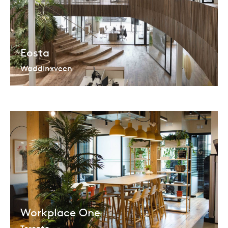
Eosta
Waddinxveen
Workplace One
Toronto