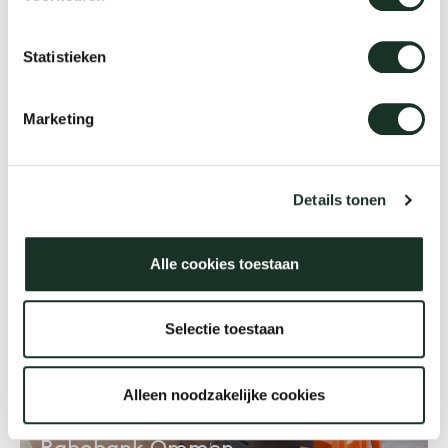
Statistieken
Entwicklungsbank Den Haag
Marketing
Den Haag
Details tonen
Alle cookies toestaan
Selectie toestaan
Alleen noodzakelijke cookies
Rabobank Ommen