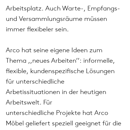
änke
rriere
auszie
vision
sessel
cm13/
gudmu
Arbeitsplatz. Auch Warte-, Empfangs-
Nac
und Versammlungsräume müssen
milien
ontakt
stehti
stapel
cm15
uli bu
immer flexibeler sein.
Ne
ebshop
essti
cm21
raw e
Über Arco
Arco hat seine eigene Ideen zum
Stü
rechte
cm22
jorre 
Thema ,,neues Arbeiten’’: informelle,
Kollektion
flexible, kundenspezifische Lösungen
ovale 
jonat
für unterschiedliche
Ka
Arbetissituationen in der heutigen
runde 
ivan k
Arbeitswelt. Für
unterschiedliche Projekte hat Arco
local
jonas
Möbel geliefert speziell geeignet für die
willem