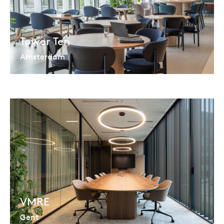
Tower Ten
Amsterdam
VMRE
Gent