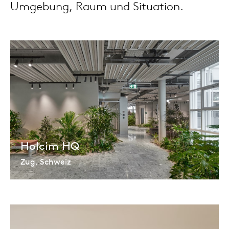
Umgebung, Raum und Situation.
Tis
dick s
ineke 
karel 
miriam
Holcim HQ
burkh
Zug, Schweiz
arnol
pierre