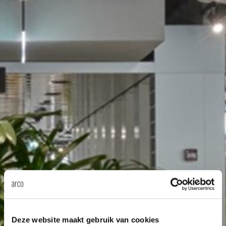
Tis
dick s
ineke 
karel 
miriam
burkh
arnol
pierre
Deze website maakt gebruik van cookies