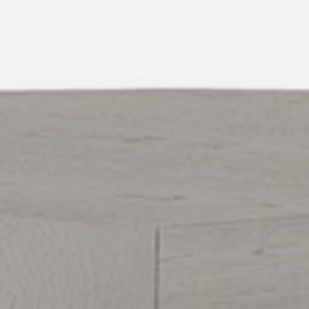
pierre mazairac
Unsere Designer