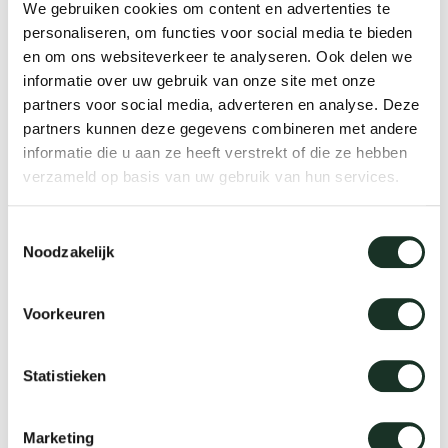
We gebruiken cookies om content en advertenties te
änke
rriere
auszie
vision
sessel
cm13/
gudmu
personaliseren, om functies voor social media te bieden
Nac
en om ons websiteverkeer te analyseren. Ook delen we
Anmeldung
Passwort vergessen?
milien
ontakt
stehti
stapel
cm15
uli bu
informatie over uw gebruik van onze site met onze
Ne
partners voor social media, adverteren en analyse. Deze
partners kunnen deze gegevens combineren met andere
ebshop
essti
cm21
raw e
informatie die u aan ze heeft verstrekt of die ze hebben
Über Arco
Stü
verzameld op basis van uw gebruik van hun services.
Ich habe noch keinen
rechte
cm22
jorre 
Kollektion
Account
Toestemmingsselectie
Noodzakelijk
ovale 
jonat
Erstellen Sie Ihr eigenes Konto und
Ka
profitieren Sie von den Vorteilen.
Voorkeuren
runde 
ivan k
Ein Konto erstellen
Statistieken
local
jonas
Marketing
willem