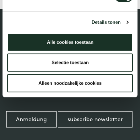
Tis
dick s
Details tonen
ineke 
Alle cookies toestaan
Parallelweg 2-III
karel 
Selectie toestaan
7102 DE Winterswijk, Niederlande
miriam
Alleen noodzakelijke cookies
burkh
arnol
Anmeldung
subscribe newsletter
pierre