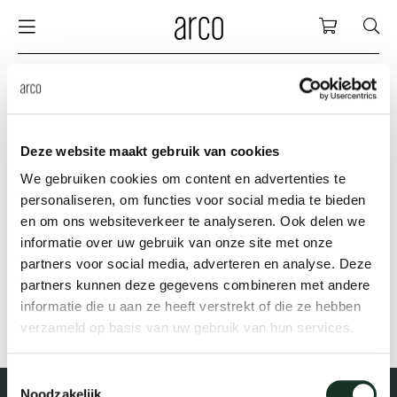
Arco
Einkauf
sche
chhaltigkeit
nederlands
alle ti
dew d
vision
alle s
alle k
cm04
alle b
kami k
pflege
arco u
sabine
holzb
danke
Passwort vergessen
Senden Sie Ihre E-Mail-Adresse und Sie erhalten
eue produkte
m tisch
deutsch
esstis
dew si
esszi
beiste
cm05
holzb
servic
for th
hofma
möbel
presse
Deze website maakt gebruik van cookies
innerhalb weniger Minuten einen Link, mit dem Sie
Sc
Fam
We gebruiken cookies om content en advertenties te
ein Passwort festlegen können.
chränke
legeanleitung
international
bespr
enso (
bespr
klein
cm06
esszi
zubeh
nachha
bertja
holzm
wir da
personaliseren, om functies voor social media te bieden
en om ons websiteverkeer te analyseren. Ook delen we
informatie over uw gebruik van onze site met onze
E-Mail-Addresse
ühle
e geschichte von arco
europe
board
enso h
barho
cm07
produ
boonz
partners voor social media, adverteren en analyse. Deze
Kle
Bä
We
Kar
Ko
partners kunnen deze gegevens combineren met andere
leinmöbel
nsere menschen
konfer
enso 
lounge
cm08
refurb
caroli
informatie die u aan ze heeft verstrekt of die ze hebben
Senden
verzameld op basis van uw gebruik van hun services.
abelmanagement
sere designer
schrei
re-vol
flexib
cm10/
local
joost 
Toestemmingsselectie
Noodzakelijk