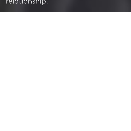
relationship.
Je besser Sie Ihren Arco-Product pflegen, desto
länger werden Sie Freude an ihm haben. Das ist gut
für Sie, Ihre Brieftasche und die Umwelt. Und falls
Sie vorhaben, Ihre Möbel an die nächste Generation
zu übergeben, tun Sie auch dieser damit einen
Gefallen.
Denn auch wenn unsere Möbel natürlich auf
Langlebigkeit ausgelegt sind, können sie ein wenig
Pflege gebrauchen. Auf den nächsten Seiten finden
Sie ein paar konkrete Hinweise, wie sie ihre
Lebenszeit verlängern können.