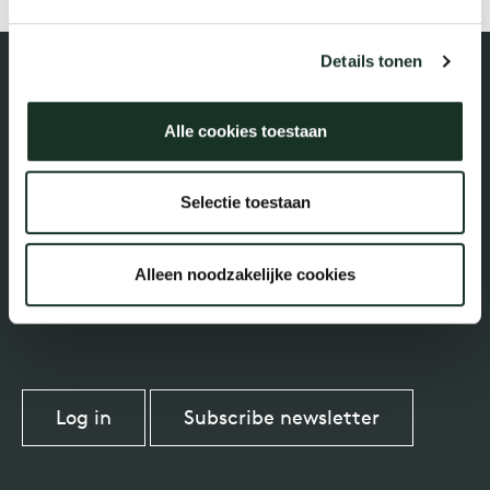
Tab
Details tonen
dick s
ineke 
Alle cookies toestaan
Parallelweg 2-III
karel 
Selectie toestaan
7102 DE Winterswijk, Netherlands
miriam
Alleen noodzakelijke cookies
burkh
arnol
Log in
Subscribe newsletter
pierre