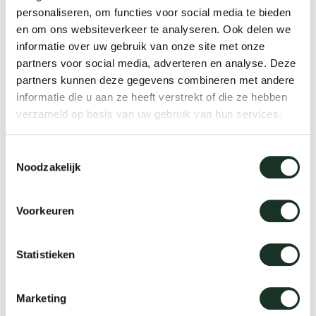
enches
ontact
extend
vision
armch
cm13/
gudmu
personaliseren, om functies voor social media te bieden
en om ons websiteverkeer te analyseren. Ook delen we
Sus
Log in
informatie over uw gebruik van onze site met onze
Forgot your password?
milies
high t
stacka
cm15
uli bu
partners voor social media, adverteren en analyse. Deze
About Arco
Ne
partners kunnen deze gegevens combineren met andere
informatie die u aan ze heeft verstrekt of die ze hebben
ebshop
tailor
cm21
raw e
verzameld op basis van uw gebruik van hun services.
Cha
I do not have an account
rectan
cm22
jorre 
Toestemmingsselectie
Collection
yet
Noodzakelijk
oval t
jonat
Create your own account and enjoy
Ca
benefits.
Voorkeuren
round 
ivan k
Create an account
Statistieken
local
jonas
Marketing
willem