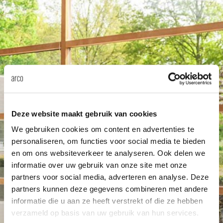
änke
rriere
auszie
vision
sessel
cm13/
gudmu
Nac
milien
ontakt
stehti
stapel
cm15
uli bu
Ne
ebshop
essti
cm21
raw e
Über Arco
Stü
rechte
cm22
jorre 
Kollektion
Deze website maakt gebruik van cookies
We gebruiken cookies om content en advertenties te
ovale 
jonat
personaliseren, om functies voor social media te bieden
Ka
en om ons websiteverkeer te analyseren. Ook delen we
runde 
ivan k
informatie over uw gebruik van onze site met onze
partners voor social media, adverteren en analyse. Deze
partners kunnen deze gegevens combineren met andere
local
jonas
informatie die u aan ze heeft verstrekt of die ze hebben
verzameld op basis van uw gebruik van hun services.
willem