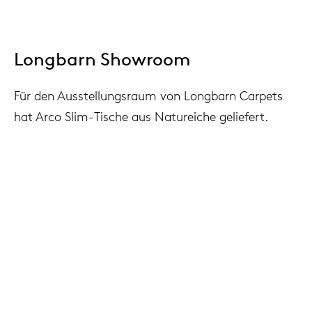
Longbarn Showroom
Für den Ausstellungsraum von Longbarn Carpets
hat Arco Slim-Tische aus Natureiche geliefert.
Ausstellungsraum: Longbarn Company
Standort: Lichtendvoorde, Niederlande
Fotografie: über Longbarn