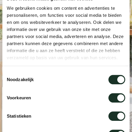
Taf
We gebruiken cookies om content en advertenties te
personaliseren, om functies voor social media te bieden
dick s
en om ons websiteverkeer te analyseren. Ook delen we
informatie over uw gebruik van onze site met onze
ineke 
partners voor social media, adverteren en analyse. Deze
partners kunnen deze gegevens combineren met andere
informatie die u aan ze heeft verstrekt of die ze hebben
karel 
verzameld op basis van uw gebruik van hun services.
miriam
Toestemmingsselectie
Noodzakelijk
burkh
Voorkeuren
arnol
Statistieken
pierre