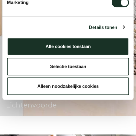
Marketing
Onz
Details tonen
Alle cookies toestaan
Selectie toestaan
Alleen noodzakelijke cookies
Longbarn Showroom
Lichtenvoorde